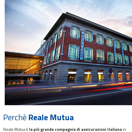
Perchè
Reale Mutua
Reale Mutua è
la più grande compagnia di assicurazioni italiana
in