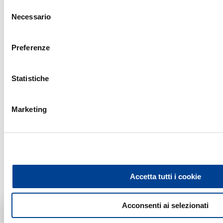
Selezione
del
Necessario
consenso
Se sei interessato a lavorare con noi, sottoponici la tua
Preferenze
candidatura.
Statistiche
SCOPRI DI PIÙ
Marketing
Accetta tutti i cookie
Cosa vorresti
Assicurare?
Acconsenti ai selezionati